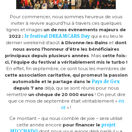
Pour commencer, nous sommes heureux de vous
inviter à revivre aujourd’hui à travers ces quelques
lignes et images
un de nos évènements majeurs de
2022 :
le festival DREAMCARS Day
qui a eu lieu le
dernier weekend d’août
à Divonne-les-Bains
et
dont
nous avons l’honneur d’être les bénéficiaires
principaux depuis plusieurs années
. Mais
cette fois-
ci, l’équipe du festival a véritablement mis le turbo !
En effet, fin septembre, ce sont tous les membres de
cette association caritative, qui promeut la passion
automobile et le partage dans le
Pays de Gex
depuis 7 ans
déjà, qui se sont réunis pour nous
remettre
un chèque de 20 000 euros
! On peut dire
que ce mois de septembre était véritablement «
en
or
» !
Ce montant – qui nous comble de joie – sera utilisé
cette année encore
pour financer le
projet
MICCHADO
dont nous vous avions déjà parlé il y a