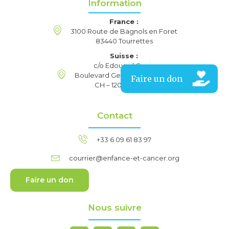
Information
France :
3100 Route de Bagnols en Foret
83440 Tourrettes
Suisse :
c/o Edouard Gouin
Boulevard Georges Favon, 20
CH – 1204 Genève
Contact
+33 6 09 61 83 97
courrier@enfance-et-cancer.org
Faire un don
Nous suivre