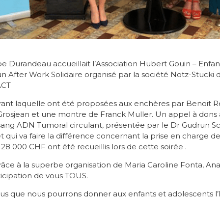
ppe Durandeau accueillait l’Association Hubert Gouin – Enfa
n After Work Solidaire organisé par la société Notz-Stucki 
ACT
urant laquelle ont été proposées aux enchères par Benoit Re
osjean et une montre de Franck Muller. Un appel à dons a 
e sang ADN Tumoral circulant, présentée par le Dr Gudrun 
jet qui va faire la différence concernant la prise en charge d
28 000 CHF ont été recueillis lors de cette soirée .
râce à la superbe organisation de Maria Caroline Fonta, Ana
ticipation de vous TOUS.
ous que nous pourrons donner aux enfants et adolescents l’