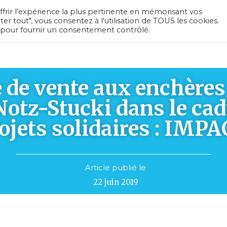
ffrir l'expérience la plus pertinente en mémorisant vos
ter tout", vous consentez à l'utilisation de TOUS les cookies.
 pour fournir un consentement contrôlé.
L’association
Recherche médicale
Ac
 de vente aux enchères
Notz-Stucki dans le cad
ojets solidaires : IMP
Article publié le
22 juin 2019