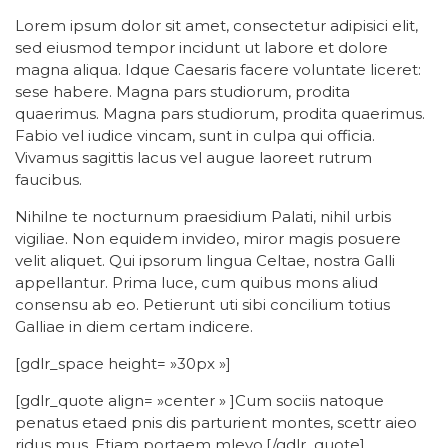
Lorem ipsum dolor sit amet, consectetur adipisici elit,
sed eiusmod tempor incidunt ut labore et dolore
magna aliqua. Idque Caesaris facere voluntate liceret:
sese habere. Magna pars studiorum, prodita
quaerimus. Magna pars studiorum, prodita quaerimus.
Fabio vel iudice vincam, sunt in culpa qui officia.
Vivamus sagittis lacus vel augue laoreet rutrum
faucibus.
Nihilne te nocturnum praesidium Palati, nihil urbis
vigiliae. Non equidem invideo, miror magis posuere
velit aliquet. Qui ipsorum lingua Celtae, nostra Galli
appellantur. Prima luce, cum quibus mons aliud
consensu ab eo. Petierunt uti sibi concilium totius
Galliae in diem certam indicere.
[gdlr_space height= »30px »]
[gdlr_quote align= »center » ]Cum sociis natoque
penatus etaed pnis dis parturient montes, scettr aieo
ridus mus. Etiam portaem mleyo.[/gdlr_quote]