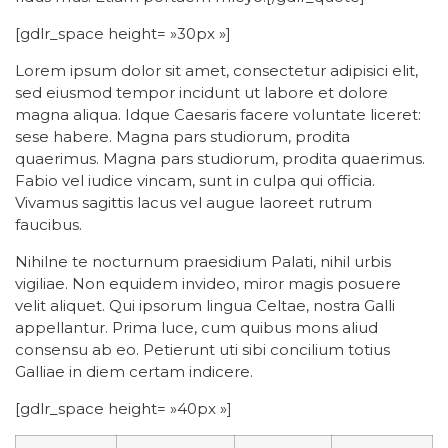
[gdlr_space height= »30px »]
Lorem ipsum dolor sit amet, consectetur adipisici elit,
sed eiusmod tempor incidunt ut labore et dolore
magna aliqua. Idque Caesaris facere voluntate liceret:
sese habere. Magna pars studiorum, prodita
quaerimus. Magna pars studiorum, prodita quaerimus.
Fabio vel iudice vincam, sunt in culpa qui officia.
Vivamus sagittis lacus vel augue laoreet rutrum
faucibus.
Nihilne te nocturnum praesidium Palati, nihil urbis
vigiliae. Non equidem invideo, miror magis posuere
velit aliquet. Qui ipsorum lingua Celtae, nostra Galli
appellantur. Prima luce, cum quibus mons aliud
consensu ab eo. Petierunt uti sibi concilium totius
Galliae in diem certam indicere.
[gdlr_space height= »40px »]