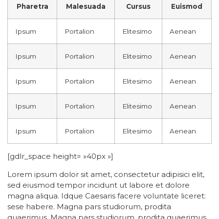
Pharetra
Malesuada
Cursus
Euismod
Ipsum
Portalion
Elitesimo
Aenean
Ipsum
Portalion
Elitesimo
Aenean
Ipsum
Portalion
Elitesimo
Aenean
Ipsum
Portalion
Elitesimo
Aenean
Ipsum
Portalion
Elitesimo
Aenean
[gdlr_space height= »40px »]
Lorem ipsum dolor sit amet, consectetur adipisici elit,
sed eiusmod tempor incidunt ut labore et dolore
magna aliqua. Idque Caesaris facere voluntate liceret:
sese habere. Magna pars studiorum, prodita
quaerimus. Magna pars studiorum, prodita quaerimus.