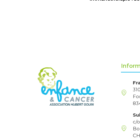
Inform
Fr
31
Fo
83
Sui
c/
Bo
CH