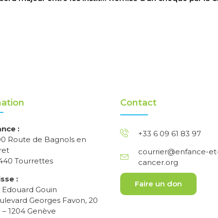
ation
Contact
ance :
+33 6 09 61 83 97
00 Route de Bagnols en
ret
courrier@enfance-et
440 Tourrettes
cancer.org
sse :
Faire un don
o Edouard Gouin
ulevard Georges Favon, 20
 – 1204 Genève