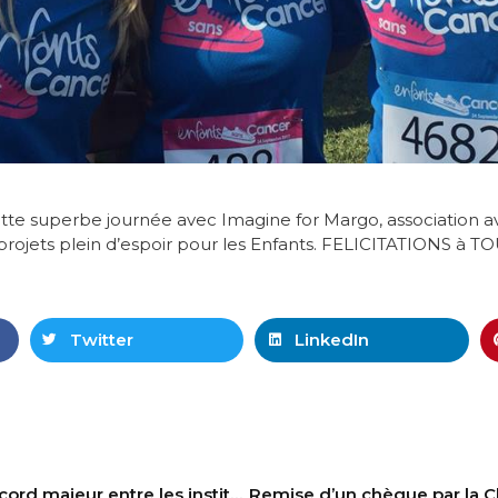
cette superbe journée avec Imagine for Margo, a
ssociation 
rojets plein d’espoir pour les Enfants. FELICITATIONS à T
Twitter
LinkedIn
Immunothérapie : accord majeur entre les instituts Curie et Roche