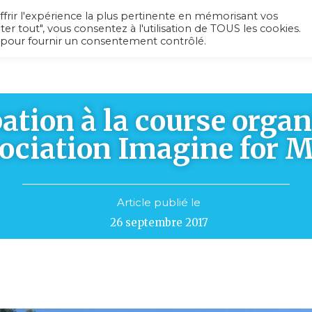
ffrir l'expérience la plus pertinente en mémorisant vos
ter tout", vous consentez à l'utilisation de TOUS les cookies.
 pour fournir un consentement contrôlé.
L’association
Recherche médicale
Ac
pation à la course organ
sociation Imagine for 
Article publié le
26 septembre 2017