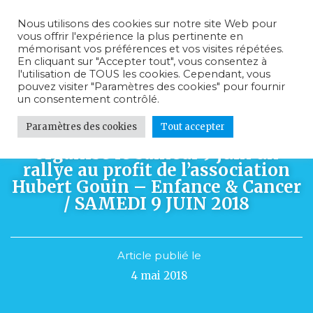
Nous utilisons des cookies sur notre site Web pour
vous offrir l'expérience la plus pertinente en
mémorisant vos préférences et vos visites répétées.
En cliquant sur "Accepter tout", vous consentez à
l'utilisation de TOUS les cookies. Cependant, vous
pouvez visiter "Paramètres des cookies" pour fournir
un consentement contrôlé.
Paramètres des cookies
Tout accepter
Lions Club International
organise le samedi 9 juin un
rallye au profit de l’association
Hubert Gouin – Enfance & Cancer
/ SAMEDI 9 JUIN 2018
Article publié le
4 mai 2018