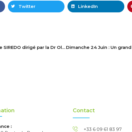
Twitter
LinkedIn
Lancement du centre SIREDO dirigé par la Dr Olivier Delattre à Curie, un modèle du genre.
ation
Contact
ance :
+33 6 09 61 83 97