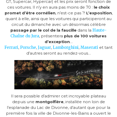
GT, Supercar, Hypercar) et les prix seront fonction de
ces voitures. Il n’y en aura pas moins de 70 :
le choix
promet d’être cornélien
, n’est-ce pas ?!
L’exposition
,
quant à elle, ainsi que les voitures qui participeront au
circuit du dimanche avec un désormais célèbre
passage par le col de la faucille
dans la
Haute-
Chaîne du Jura
, présentera
plus de 100 voitures
d’exception
…
Ferrari
,
Porsche
,
Jaguar
,
Lamborghini
,
Maserati
et tant
d’autres seront au rendez-vous…
Il sera possible d’admirer cet incroyable plateau
depuis une
montgolfière
, installée non loin de
l’esplanade du Lac de Divonne, d’autant que pour la
première fois la ville de Divonne-les-Bains a ouvert le