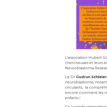
L’association Hubert G
chercheuses et leurs éq
Neuroblastoma Research
Le Dr
Gudrun Schleie
neuroblastome, notamme
circulants, la compré
encore comment les rés
enfants !
Ce congrès internationa