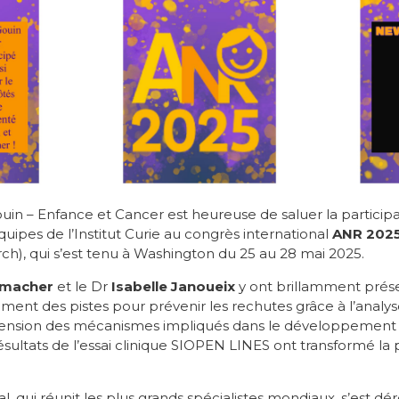
ouin – Enfance et Cancer est heureuse de saluer la partici
uipes de l’Institut Curie au congrès international
ANR 202
), qui s’est tenu à Washington du 25 au 28 mai 2025.
rmacher
et le Dr
Isabelle Janoueix
y ont brillamment présen
nt des pistes pour prévenir les rechutes grâce à l’analy
hension des mécanismes impliqués dans le développemen
ultats de l’essai clinique SIOPEN LINES ont transformé la 
l, qui réunit les plus grands spécialistes mondiaux, s’est dé