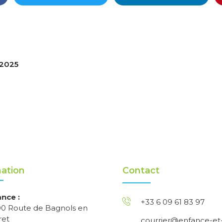
 2025
ation
Contact
ance :
+33 6 09 61 83 97
00 Route de Bagnols en
ret
courrier@enfance-et