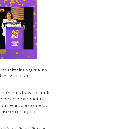
pation de deux grandes
5
(Advances in
té leurs travaux sur le
se des biomarqueurs
t du neuroblastome ou
prise en charge des
roulé du 25 au 28 mai