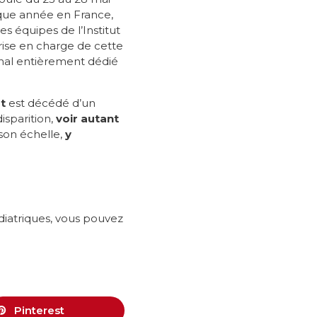
que année en France,
s équipes de l’Institut
rise en charge de cette
onal entièrement dédié
t
est décédé d’un
isparition,
voir autant
 son échelle,
y
diatriques, vous pouvez
Pinterest