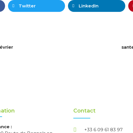
Twitter
LinkedIn
évrier
sante
ation
Contact
ance :
+33 6 09 61 83 97